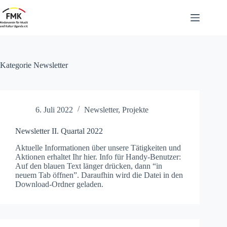
Zum
Inhalt
springen
Kategorie
Newsletter
6. Juli 2022
Newsletter
,
Projekte
Newsletter II. Quartal 2022
Aktuelle Infor­ma­tio­nen über unsere Tätigkeit­en und
Aktio­nen erhal­tet Ihr hier. Info für Handy-Benutzer:
Auf den blauen Text länger drück­en, dann “in
neuem Tab öff­nen”. Daraufhin wird die Datei in den
Down­load-Ord­n­er geladen.