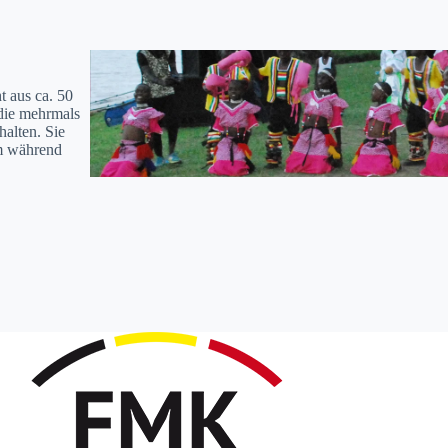
ht aus ca. 50
 die mehrmals
al­ten. Sie
kum während