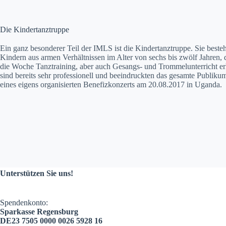
Die Kindertanztruppe
Ein ganz beson­der­er Teil der IMLS ist die Kinder­tanztruppe. Sie beste­
Kindern aus armen Ver­hält­nis­sen im Alter von sechs bis zwölf Jahren,
die Woche Tanz­train­ing, aber auch Gesangs- und Trom­melun­ter­richt erh
sind bere­its sehr pro­fes­sionell und beein­druck­ten das gesamte Pub­li
eines eigens organ­isierten Bene­fizkonz­erts am 20.08.2017 in Ugan­da.
Unterstützen Sie uns!
Spendenkonto:
Sparkasse Regensburg
DE23 7505 0000 0026 5928 16