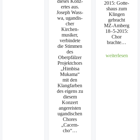
dieses Konz­
2015: Gotte­
ertes aus.
shaus zum
Joseph Wass­
Klin­gen
wa, ugan­dis­
gebracht
ch­er
MZ-Amberg
Kirchen­
18–5‑2015:
musik­er,
Chor
verbindete
brachte…
die Stim­men
des
weit­er­lesen
Oberpfälz­er
Pro­jek­tchors
„Him­bisa
Muka­ma“
mit den
Klang­far­ben
des eigens zu
diesem
Konz­ert
angereis­ten
ugan­dis­chen
Chores
„Cacem­
cho“…