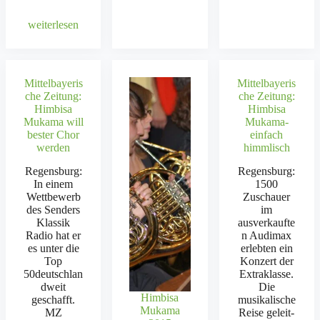
weit­er­lesen
Mittelbayeris
Mittelbayeris
che Zeitung:
che Zeitung:
Himbisa
Himbisa
Mukama will
Mukama-
bester Chor
einfach
werden
himmlisch
Regens­burg:
Regens­burg:
In einem
1500
Wet­tbe­werb
Zuschauer
des Senders
im
Klas­sik
ausverkaufte
Radio hat er
n Audi­max
es unter die
erlebten ein
Top
Konz­ert der
50deutschlan
Extraklasse.
dweit
Die
Himbisa
geschafft.
musikalis­che
Mukama
MZ
Reise geleit­