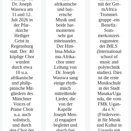
Dr. Joseph
afrikanis­che
mit der Ger­
Wass­wa am
und bay­
mAfrica
11.und 12.
erische
Trom­mel­
Juli 2026 in
Musik und
gruppe ‑ein
der Pfar­
bei­de har­
Bene­­fiz-
rkirche
monierten
Som­
Heiliger
sehr gut
merkonz­ert-
Geist in
miteinan­der.
zugun­sten
Regens­burg
Der Him­
der IMLS
statt. Der 40
bisa-Muka­­
(Inter­na­tion­al
köp­fige Chor
ma-Afrika­­
school of
wur­den
chor unter
music and
durch etwa
Leitung von
poly­tech­nik
10 u.a.
Dr. Joseph
stud­ies). Dies
afrikanis­che
Wass­wa sang
ist die erste
und philip­
einige rhyth­
Musikschule
pinis­che Mit­
misch
in der Stadt
gliedern des
mitreißende
Masaka/Uga
Münch­n­er
Lieder, die
nda, die vom
Voic­es of
von der
FMK Ugan­
Praise Choir
Kapelle
da e.V.
u.a. auch
Joseph Men­
(Fördervere­
solis­tisch,
zl engagiert
in für Musik
und durch
begleit­et und
und Kul­tur in
den Chor der
durch fast
Ugan­da mit