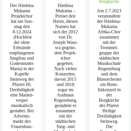
Bergkirche
Der Him­bisa
Him­bisa
Muka­ma
Muka­ma –
Am 2.7.2023
Pro­jek­tchor
Preiset den
ver­anstal­tete
hat am Son­
Her­rn, diesen
der Him­bisa-
ntag den
Namen hat
Muka­­ma
8.12.2024
sich der 2012
Afri­­ka-Chor
(Hochfest
von Dr.
zusam­men
der ohne
Joseph Wass­
mit der
Erb­sünde
wa gegrün­
Trom­mel­
emp­fan­genen
dete Pro­jek­
gruppe der
Jungfrau und
tchor
städtis­chen
Gottes­mut­ter
gegeben.
Musikschule
Maria) in der
Nach vie­len
Regens­burg
Kapelle
Konz­erten,
und dem
Stein­weg der
davon 2015
Bla­sor­ch­ester
Pfar­rei Hl.
und 2018
ein Bene­
Dreifaltigkeit
sog­ar im
fizkonz­ert in
eine Marien­
Audi­max
der
ves­per
Regens­burg,
Bergkirche
musikalisch
gestal­tete er
der Pfar­rei
gestal­tet. Bei
zusam­men
Heilige
Advents­
mit der
Dreifaltigkeit
markt des
städtis­chen
Stein­weg.
Frauen­bun­
Sing- und
Die