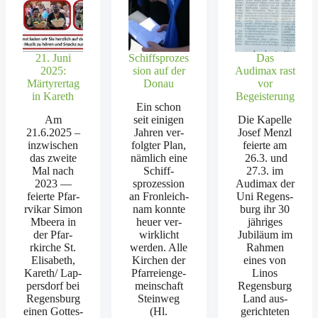
21. Juni
Schiffsprozes
Das
2025:
sion auf der
Audimax rast
Märtyrertag
Donau
vor
in Kareth
Begeisterung
Ein schon
Am
seit eini­gen
Die Kapelle
21.6.2025 –
Jahren ver­
Josef Men­zl
inzwis­chen
fol­gter Plan,
feierte am
das zweite
näm­lich eine
26.3. und
Mal nach
Schiff­
27.3. im
2023 —
sprozes­sion
Audi­max der
feierte Pfar­
an Fron­le­ich­
Uni Regens­
rvikar Simon
nam kon­nte
burg ihr 30
Mbeera in
heuer ver­
jähriges
der Pfar­
wirk­licht
Jubiläum im
rkirche St.
wer­den. Alle
Rah­men
Elis­a­beth,
Kirchen der
eines von
Kareth/ Lap­
Pfar­reienge­
Linos
pers­dorf bei
mein­schaft
Regens­burg
Regens­burg
Stein­weg
Land aus­
einen Gottes­
(Hl.
gerichteten