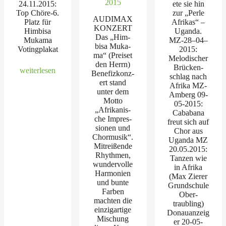
2015
24.11.2015:
ete sie hin
Top Chöre‑6.
zur „Per­le
AUDIMAX
Platz für
Afrikas“ –
KONZERT
Him­bisa
Ugan­da.
Das „Him­
Muka­ma
MZ-28–04–
bisa Muka­
Vot­ing­plakat
2015:
ma“ (Preiset
Melodis­ch­er
den Her­rn)
Brück­en­
weit­er­lesen
Bene­fizkonz­
schlag nach
ert stand
Afri­ka MZ-
unter dem
Amberg 09-
Mot­to
05-2015:
„Afrikanis­
Caba­bana
che Impres­
freut sich auf
sio­nen und
Chor aus
Chor­musik“.
Ugan­da MZ
Mitreißende
20.05.2015:
Rhyth­men,
Tanzen wie
wun­der­volle
in Afri­ka
Har­monien
(Max Zier­er
und bunte
Grund­schule
Far­ben
Ober­
macht­en die
traubling)
einzi­gar­tige
Donauanzeig
Mis­chung
er 20-05-