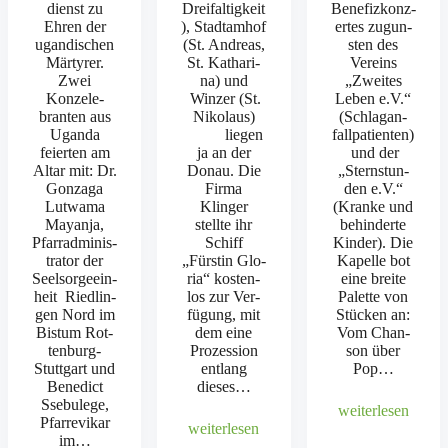
di­enst zu
Dreifaltigkeit
Bene­fizkonz­
Ehren der
), Stad­tamhof
ertes zugun­
ugan­dis­chen
(St. Andreas,
sten des
Mär­tyr­er.
St. Katha­ri­
Vere­ins
Zwei
na) und
„Zweites
Konzel­e­
Winz­er (St.
Leben e.V.“
bran­ten aus
Niko­laus)
(Schla­gan­
Ugan­da
liegen
fall­pa­tien­ten)
feierten am
ja an der
und der
Altar mit: Dr.
Donau. Die
„Stern­stun­
Gon­za­ga
Fir­ma
den e.V.“
Lut­wa­ma
Klinger
(Kranke und
Mayan­ja,
stellte ihr
behin­derte
Pfar­rad­min­is­
Schiff
Kinder). Die
tra­tor der
„Fürstin Glo­
Kapelle bot
Seel­sorgeein­
ria“ kosten­
eine bre­ite
heit Riedlin­
los zur Ver­
Palette von
gen Nord im
fü­gung, mit
Stück­en an:
Bis­tum Rot­
dem eine
Vom Chan­
ten­burg-
Prozes­sion
son über
Stuttgart und
ent­lang
Pop…
Bene­dict
dieses…
Sse­bulege,
weit­er­lesen
Pfar­revikar
weit­er­lesen
im…