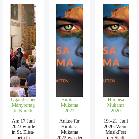
Ugandischer
Himbisa
Himbisa
Märtyrertag
Mukama
Mukama
in Kareth
2022
2020
Am 17.Juni
Anlass für
19.–21. Juni
2023 wurde
Him­bisa
2020: Wein­
in St. Elis­a­
Muka­ma
Musik­Fest
beth in
2022 war der
der Stadt