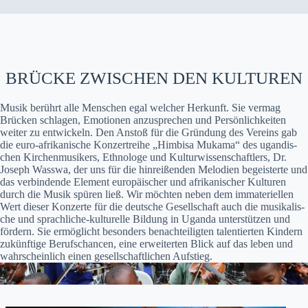
BRÜCKE ZWISCHEN DEN KULTUREN
Musik berührt alle Men­schen egal welch­er Herkun­ft. Sie ver­mag
Brück­en schla­gen, Emo­tio­nen anzus­prechen und Per­sön­lichkeit­en
weit­er zu entwick­eln. Den Anstoß für die Grün­dung des Vere­ins gab
die euro-afrikanis­che Konz­ertrei­he „Him­bisa Muka­ma“ des ugan­dis­
chen Kirchen­musik­ers, Eth­nologe und Kul­tur­wis­senschaftlers, Dr.
Joseph Wass­wa, der uns für die hin­reißen­den Melo­di­en begeis­terte und
das verbindende Ele­ment europäis­ch­er und afrikanis­ch­er Kul­turen
durch die Musik spüren ließ. Wir möcht­en neben dem imma­teriellen
Wert dieser Konz­erte für die deutsche Gesellschaft auch die musikalis­
che und sprach­liche-kul­turelle Bil­dung in Ugan­da unter­stützen und
fördern. Sie ermöglicht beson­ders benachteiligten tal­en­tierten Kindern
zukün­ftige Beruf­schan­cen, eine erweit­erten Blick auf das leben und
wahrschein­lich einen gesellschaftlichen Auf­stieg.