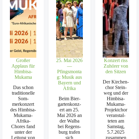
Großer
25. Mai 2026
Konzert riss
Applaus für
—
Zuhörer von
Himbisa-
Pfingsmonta
den Sitzen
Mukama
g: Musik aus
Der Kirchen­
Bayern und
Das schon
chor Stein­
Afrika
tra­di­tionelle
weg und der
Som­
Beim Bier­
Him­bisa-
merkonz­ert
gartenkonz­
Muka­­ma-
des Him­bisa-
ert am 25.
Pro­­jek­tchor
Muka­­ma-
Mai 2026 an
ver­anstal­
Afri­­ka-
der Wal­ba
teten am
Chores fand
bei Regens­
Sam­stag,
unter der
burg trafen
5.7.2025
Leitung von
sich
zusam­men