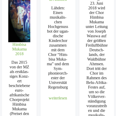
23. Juni
Läh­den:
2018 wird
Einen
der Chor
musikalis­
Him­bisa
chen
Muka­ma
Hochgenuss
unter Leitung
bot der ugan­
von Joseph
dis­che
Wass­wa auf
Kinder­chor
der größten
Himbisa
zusam­men
Freiluft­bühne
Mukama
mit dem
Deutsch­
2018
Chor “Him­
lands, der
bisa Muka­
Wald­bühne
Das 2015
ma” und dem
Ahm­sen.
von der MZ
Sym­
Dort tritt der
als erstk­las­
phonieorch­
Chor im
siges Konz­
ester der
Rah­men des
ert
Uni­ver­sität
Belu-Afri­­ka-
beschriebene
Regens­burg
Festes auf,
euro-
um so die
afrikanis­che
Völk­erver­
weit­er­lesen
Chor­pro­jekt
ständi­gung
Him­bisa
voranzutreib
Muka­ma
en und die
(Preiset den
musikalis­