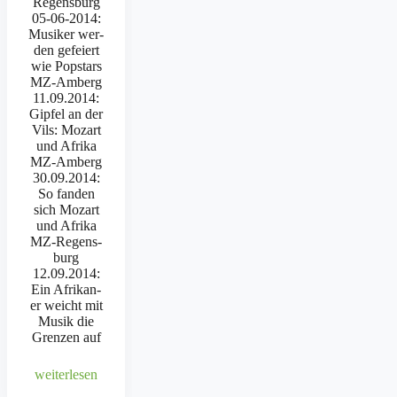
Regens­burg
05-06-2014:
Musik­er wer­
den gefeiert
wie Pop­stars
MZ-Amberg
11.09.2014:
Gipfel an der
Vils: Mozart
und Afri­ka
MZ-Amberg
30.09.2014:
So fan­den
sich Mozart
und Afri­ka
MZ-Regen­s­
burg
12.09.2014:
Ein Afrikan­
er weicht mit
Musik die
Gren­zen auf
weit­er­lesen