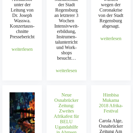
unter der
der Stadt
wegen der
Leitung von
Regens­burg
Coro­n­akrise
Dr. Joseph
an let­zter­er 3
von der Stadt
Wass­wa.
Wochen
Regens­burg
Konz­er­tauss­
Inten­sivweit­
abge­sagt.
chnitte
er­bil­dung,
Presse­bericht
Instru­men­
weit­er­lesen
talun­ter­richt
und Work­
weit­er­lesen
shops
besucht…
weit­er­lesen
Neue
Himbisa
Osnabrücker
Mukama
Zeitung:
2018 Afrika-
Zweites
Festival
Afrikafest für
Car­o­la Alge,
BELU
Osnabrück­er
Ugandahilfe
Zeitung Am
in Ahmsen