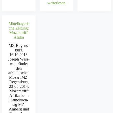
weit­er­lesen
Mittelbayeris
che Zeitung:
Mozart trifft
Afrika
MZ-Regen­s­
burg
16.10.2013:
Joseph Wass­
wa erfind­et
den
afrikanis­chen
Mozart MZ-
Regen­s­burg
23-05-2014:
Mozart trifft
Afri­ka beim
Katho­liken­
tag MZ-
Amberg und