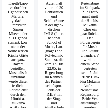
Kareth/Lapp
Aufen­thalt
Regens­burg
ersdorf der
von rund 20
im Stadt­park.
Ugan­dis­chen
Lehrkräften
Zur Eröff­
Mär­tyr­er
und
nung singt
gedacht.
Schüler*inne
der Him­bisa
Pfar­rvikar
n der ugan­
Muka­ma
Simon
dis­chen
Chor ein
Mbeera, der
IMLS (Inter­
paar Stücke.
aus Ugan­da
na­tion­al
Der
stammt, kon­
School of
Fördervere­in
nte in der
Music, Lan­
für Musik
vollbe­set­zten
guages and
und Kul­tur
Kirche Gäste
Poly­tech­nic
Ugan­da e.V.
aus ganz
Stud­ies), die
wird mit
Bay­ern
vom 1.5. bis
einem Stand
begrüßen.
22.05. in
vertreten
Musikalisch
Regens­burg
sein. 7. Juli
umrahmt
im Rah­men
2020: Him­
wurde dieser
des Part­ner­
bisa Muka­ma
fes­tliche
schaft­spro­
– Auftritt im
Gottes­di­enst
jek­ts der
Neuhaus­saal
durch den
IMLS mit
Regens­burg.
Him­bisa-
der Sing-
Bei­de Ver­
Muka­­ma
und
anstal­tun­gen
Afrika­chor
Musikschule
wur­den