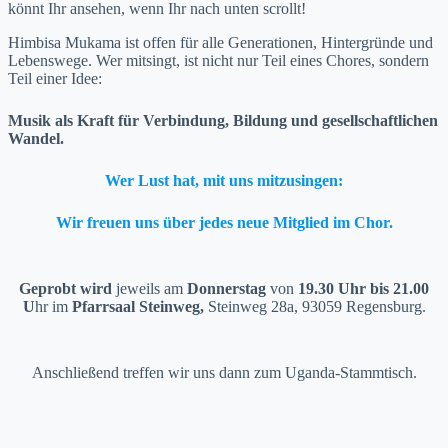
kön­nt Ihr anse­hen, wenn Ihr nach unten scrollt!
Him­bisa Muka­ma ist offen für alle Gen­er­a­tio­nen, Hin­ter­gründe und
Lebenswege. Wer mits­ingt, ist nicht nur Teil eines Chores, son­dern
Teil ein­er Idee:
Musik als Kraft für Verbindung, Bil­dung und gesellschaftlichen
Wan­del.
Wer Lust hat, mit uns mitzusin­gen:
Wir freuen uns über jedes neue Mit­glied im Chor.
Geprobt wird
jew­eils am
Don­ner­stag
von
19.30 Uhr bis 21.00
U
hr im
Pfarrsaal Stein­weg,
Stein­weg 28a, 93059 Regens­burg.
Anschließend tre­f­fen wir uns dann zum Ugan­da-Stammtisch.