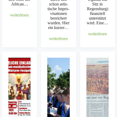
African…
schon artis­
Sitz in
tis­che Impro­
Regens­burg)
vi­sa­tio­nen
finanziell
weit­er­lesen
bere­ichert
unter­stützt
wur­den. Hier
wird. Eine…
ein kurz­er…
weit­er­lesen
weit­er­lesen