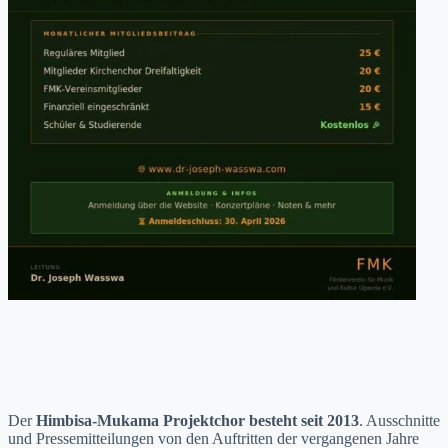
Der
Him­bisa-Muka­ma Pro­jek­tchor beste­ht seit 2013
. Auss­chnitte
und Pressemit­teilun­gen von den Auftrit­ten der ver­gan­genen Jahre