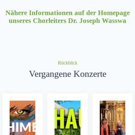
Nähere Infor­ma­tio­nen auf der Home­page
unseres Chor­leit­ers Dr. Joseph Wass­wa
Rück­blick
Vergangene Konzerte