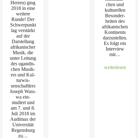
Her­ren) ging
chen und
2018 in eine
kul­turellen
weit­ere
Beson­der­
Runde! Der
heit­en des
Schw­er­punkt
afrikanis­chen
lag ver­stärkt
Kon­ti­nents
auf der
darzustellen.
Darstel­lung
Es fol­gt ein
afrikanis­ch­er
Inter­view
Musik, die
mit…
unter Leitung
des ugan­dis­
weit­er­lesen
chen Musik­
ers und Kul­
tur­wis­
senschaftlers
Joseph Wass­
wa ein­
studiert und
am 7. und 8.
Juli 2018 im
Audi­max der
Uni­ver­sität
Regens­burg
zu…