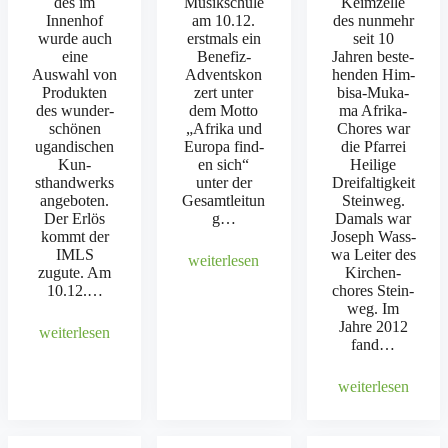
des im
Musikschule
Keimzelle
Innen­hof
am 10.12.
des nun­mehr
wurde auch
erst­mals ein
seit 10
eine
Bene­­fiz-
Jahren beste­
Auswahl von
Adventskon
hen­den Him­
Pro­duk­ten
z­ert unter
bisa-Muka­­
des wun­der­
dem Mot­to
ma Afri­­ka-
schö­nen
„Afri­ka und
Chores war
ugan­dis­chen
Europa find­
die Pfar­rei
Kun­
en sich“
Heilige
sthandw­erks
unter der
Dreifaltigkeit
ange­boten.
Gesamtleitun
Stein­weg.
Der Erlös
g…
Damals war
kommt der
Joseph Wass­
IMLS
wa Leit­er des
weit­er­lesen
zugute. Am
Kirchen­
10.12.…
chores Stein­
weg. Im
Jahre 2012
weit­er­lesen
fand…
weit­er­lesen