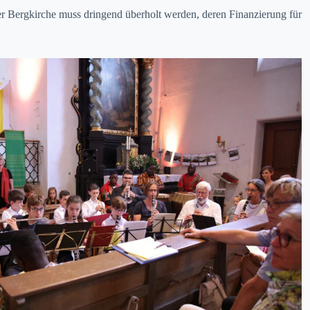
der Bergkirche muss drin­gend über­holt wer­den, deren Finanzierung für