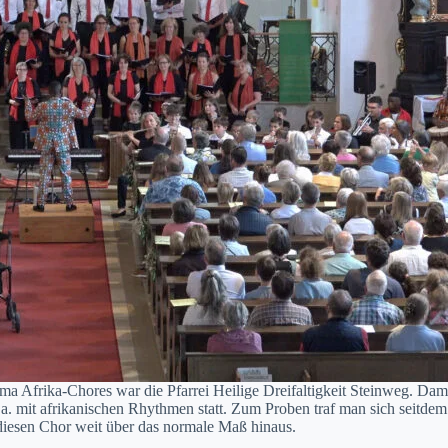
a Afri­ka-Chores war die Pfar­rei Heilige Dreifaltigkeit Stein­weg. Dam
. mit afrikanis­chen Rhyth­men statt. Zum Proben traf man sich seit­dem un
 diesen Chor weit über das nor­male Maß hin­aus.