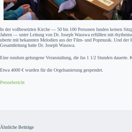
In der vollbe­set­zten Kirche — 50 bis 100 Per­so­n­en fan­den keinen S
Jahren — unter Leitung von Dr. Joseph Wass­wa erfüll­ten mit rhyth­mis
uberte mit bekan­nten Melo­di­en aus der Film- und Pop­musik. Und der H
Gesamtleitung hat­te Dr. Joseph Wass­wa.
Eine run­dum gelun­gene Ver­anstal­tung, die fas 1 1/2 Stun­den dauerte. 
Etwa 4000 € wur­den für die Orgel­sanierung gespendet.
Presse­bericht
Ähnliche Beiträge