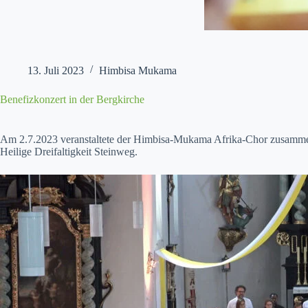
13. Juli 2023
Himbisa Mukama
Benefizkonzert in der Bergkirche
Am 2.7.2023 ver­anstal­tete der Him­bisa-Muka­ma Afri­ka-Chor zusam­men
Heilige Dreifaltigkeit Stein­weg.