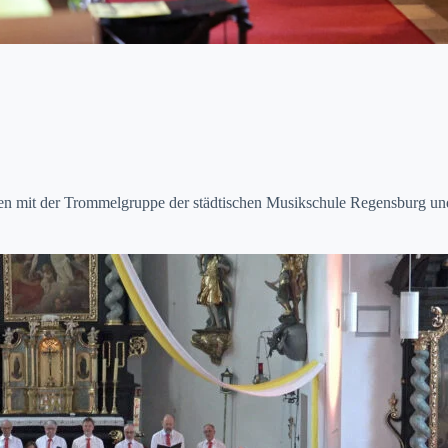
 mit der Trom­mel­gruppe der städtis­chen Musikschule Regens­burg und de