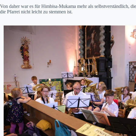
Von daher war es für Him­bisa-Muka­ma mehr als selb­stver­ständlich, die
die Pfar­rei nicht leicht zu stem­men ist.