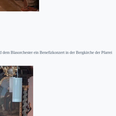
m Bla­sor­ch­ester ein Bene­fizkonz­ert in der Bergkirche der Pfar­rei