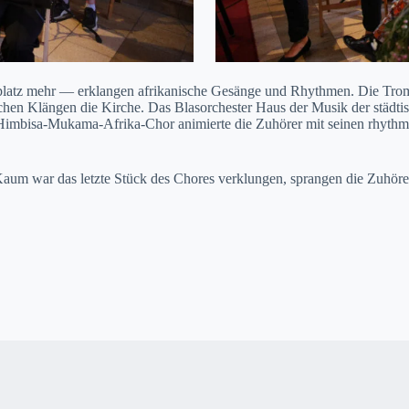
itz­platz mehr — erk­lan­gen afrikanis­che Gesänge und Rhyth­men. Die T
­chen Klän­gen die Kirche. Das Bla­sor­ch­ester Haus der Musik der städ
im­bisa-Muka­ma-Afri­ka-Chor ani­mierte die Zuhör­er mit seinen rhyth­mi
Kaum war das let­zte Stück des Chores verk­lun­gen, sprangen die Zuhör­er 