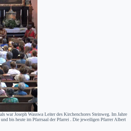
als war Joseph Wass­wa Leit­er des Kirchen­chores Stein­weg. Im Jahre
d bis heute im Pfarrsaal der Pfar­rei . Die jew­eili­gen Pfar­rer Albert