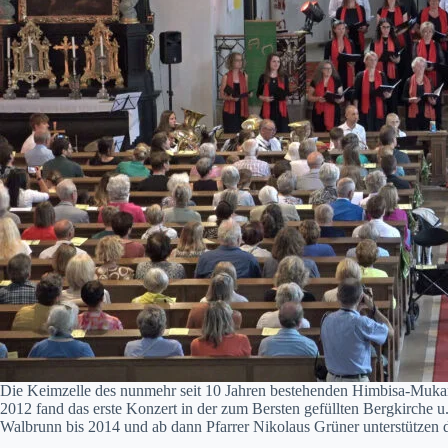
Die Keimzelle des nun­mehr seit 10 Jahren beste­hen­den Him­bisa-Muka­m
2012 fand das erste Konz­ert in der zum Bersten gefüll­ten Bergkirche u.a
Wal­brunn bis 2014 und ab dann Pfar­rer Niko­laus Grün­er unter­stützen