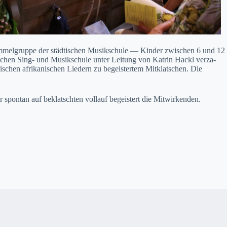
rom­mel­gruppe der städtis­chen Musikschule — Kinder zwis­chen 6 und 12
tis­chen Sing- und Musikschule unter Leitung von Katrin Hackl verza­
s­chen afrikanis­chen Liedern zu begeis­tertem Mitk­latschen. Die
spon­tan auf beklatscht­en vol­lauf begeis­tert die Mitwirk­enden.