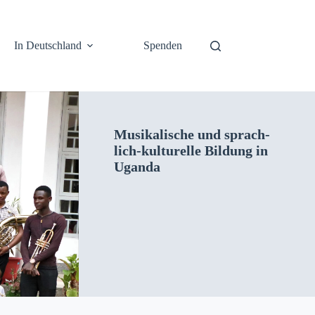
In Deutschland
Spenden
Musikalis­che und sprach­
lich-kul­turelle Bil­dung in
Ugan­da