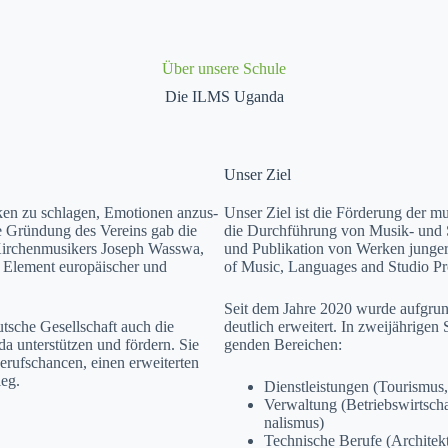
Über unsere Schule
Die ILMS Uganda
Unser Ziel
­en zu schla­gen, Emo­tio­nen anzus­
Unser Ziel ist die Förderung der mu
ie Grün­dung des Vere­ins gab die
die Durch­führung von Musik- und S
Kirchen­musik­ers Joseph Wass­wa,
und Pub­lika­tion von Werken junger Kü
 Ele­ment europäis­ch­er und
of Music, Lan­guages and Stu­dio Pro
Seit dem Jahre 2020 wurde auf­grund 
utsche Gesellschaft auch die
deut­lich erweit­ert. In zwei­jähri­ge
­da unter­stützen und fördern. Sie
gen­den Bere­ichen:
eruf­schan­cen, einen erweit­erten
ieg.
Dien­stleis­tun­gen (Touris­m
Ver­wal­tung (Betrieb­swirtscha
nal­is­mus)
Tech­nis­che Berufe (Architek­tu