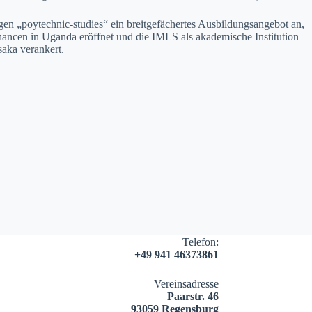
en „poytech­nic-stud­ies“ ein bre­it­ge­fächertes Aus­bil­dungsange­bot an,
n­cen in Ugan­da eröffnet und die IMLS als akademis­che Insti­tu­tion
a­ka ver­ankert.
Telefon:
+49 941 46373861
Vereinsadresse
Paarstr. 46
93059 Regensburg