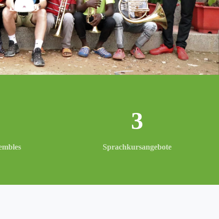
3
em­bles
Sprachkur­sange­bote