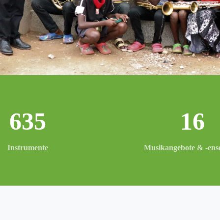
635
16
Instru­mente
Musikange­bote & ‑ens