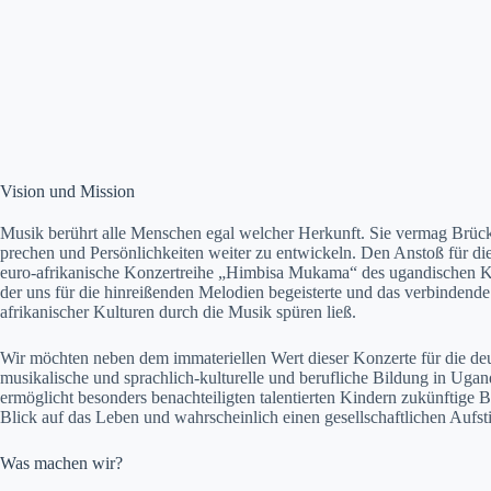
Vision und Mission
Musik berührt alle Men­schen egal welch­er Herkun­ft. Sie ver­mag Brück
prechen und Per­sön­lichkeit­en weit­er zu entwick­eln. Den Anstoß für d
euro-afrikanis­che Konz­ertrei­he „Him­bisa Muka­ma“ des ugan­dis­chen 
der uns für die hin­reißen­den Melo­di­en begeis­terte und das verbindende
afrikanis­ch­er Kul­turen durch die Musik spüren ließ.
Wir möcht­en neben dem imma­teriellen Wert dieser Konz­erte für die de
musikalis­che und sprach­lich-kul­turelle und beru­fliche Bil­dung in Ugan
ermöglicht beson­ders benachteiligten tal­en­tierten Kindern zukün­ftige B
Blick auf das Leben und wahrschein­lich einen gesellschaftlichen Auf­st
Was machen wir?