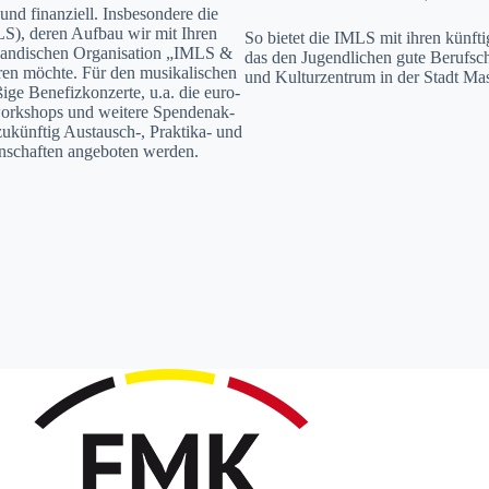
und finanziell. Ins­beson­dere die
MLS), deren Auf­bau wir mit Ihren
So bietet die IMLS mit ihren kün­fti­g
an­dis­chen Organ­i­sa­tion „IMLS &
das den Jugendlichen gute Beruf­scha
ren möchte. Für den musikalis­chen
und Kul­turzen­trum in der Stadt Mas
ige Bene­fizkonz­erte, u.a. die euro-
work­shops und weit­ere Spende­nak­
zukün­ftig Austausch‑, Prak­ti­ka- und
en­schaften ange­boten wer­den.