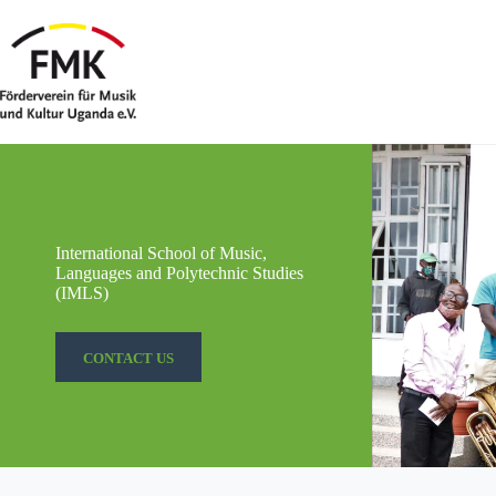
Zum
Inhalt
springen
International School of Music,
Languages and Polytechnic Studies
(IMLS)
CON­TACT US