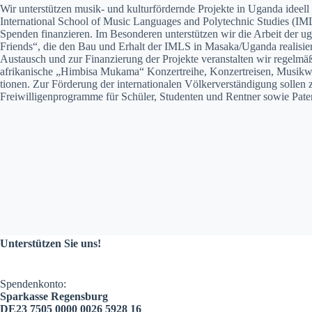
Wir unter­stützen musik- und kul­tur­fördernde Pro­jek­te in Ugan­da ideell 
Inter­na­tion­al School of Music Lan­guages and Poly­tech­nic Stud­ies (I
Spenden finanzieren. Im Beson­deren unter­stützen wir die Arbeit der ug
Friends“, die den Bau und Erhalt der IMLS in Masaka/Uganda real­isie
Aus­tausch und zur Finanzierung der Pro­jek­te ver­anstal­ten wir regelmäß
afrikanis­che „Him­bisa Muka­ma“ Konz­ertrei­he, Konz­ertreisen, Musik­
tio­nen. Zur Förderung der inter­na­tionalen Völk­erver­ständi­gung sollen 
Frei­willi­gen­pro­gramme für Schüler, Stu­den­ten und Rent­ner sowie Pat
Unterstützen Sie uns!
Spendenkonto:
Sparkasse Regensburg
DE23 7505 0000 0026 5928 16