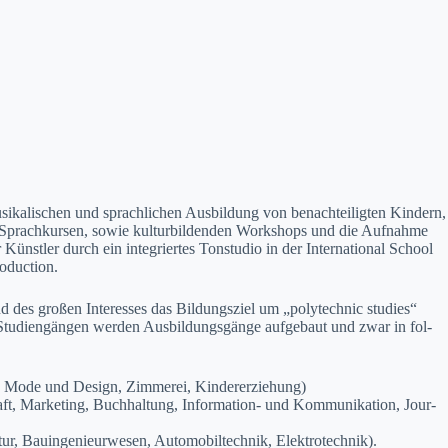
sikalis­chen und sprach­lichen Aus­bil­dung von benachteiligten Kindern,
prachkursen, sowie kul­tur­bilden­den Work­shops und die Auf­nahme
n­stler durch ein inte­gri­ertes Ton­stu­dio in der Inter­na­tion­al School
­duc­tion.
des großen Inter­ess­es das Bil­dungsziel um „poly­tech­nic stud­ies“
n Stu­di­engän­gen wer­den Aus­bil­dungs­gänge aufge­baut und zwar in fol­
us, Mode und Design, Zim­merei, Kinder­erziehung)
ft, Mar­ket­ing, Buch­hal­tung, Infor­ma­tion- und Kom­mu­nika­tion, Jour­
r, Bauin­ge­nieur­we­sen, Auto­mo­bil­tech­nik, Elek­trotech­nik).