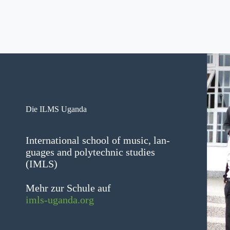
Die ILMS Uganda
Inter­na­tion­al school of music, lan­
guages and poly­tech­nic stud­ies
(IMLS)
Mehr zur Schule auf
imls-uganda.org