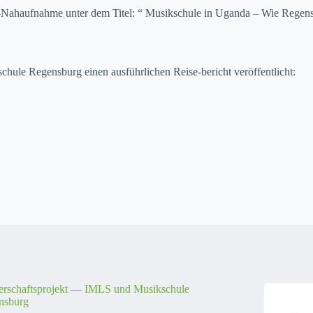
‑Nahauf­nahme unter dem Titel: “ Musikschule in Ugan­da – Wie Regens­
hule Regens­burg einen aus­führlichen Reise-bericht veröf­fentlicht:
erschaftsprojekt — IMLS und Musikschule
nsburg