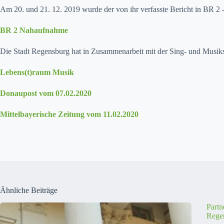
Am 20. und 21. 12. 2019 wurde der von ihr ver­fasste Bericht in BR 2 
BR 2 Nahauf­nahme
Die Stadt Regens­burg hat in Zusam­me­nar­beit mit der Sing- und Musiksc
Lebens(t)raum Musik
Donau­post vom 07.02.2020
Mit­tel­bay­erische Zeitung vom 11.02.2020
Ähnliche Beiträge
Partn
Rege