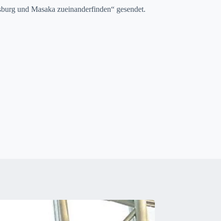
burg und Masa­ka zueinan­derfind­en“ gesendet.