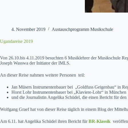
4. November 2019
Austauschprogramm Musikschule
Ugandareise 2019
Von 26.10.bis 4.11.2019 besucht­en 6 Musik­lehrer der Musikschule Rege
Joseph Wass­wa der Ini­tia­tor der IMLS.
An dieser Reise nah­men weit­ere Per­so­n­en teil:
Jan Müsers Instru­menten­bauer bei „Gold­fuss Geigen­bau“ in Re
Horst Lohr Instru­menten­bauer bei „Klaviere-Lohr“ in München
und die Jour­nal­istin Ange­li­ka Schüdel, die einen Bericht für den
Wolf­gang Graef hat von dieser Reise täglich in einem Blog der Mit­tel­ba
Am 6.11. hat Ange­li­ka Schüdel ihren Bericht für
BR-Klas­sik
veröf­fen