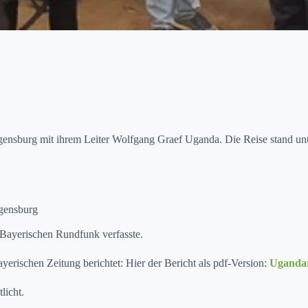
ns­burg mit ihrem Leit­er Wolf­gang Graef Ugan­da. Die Reise stand unt
gens­burg
 Bay­erischen Rund­funk ver­fasste.
y­erischen Zeitung berichtet: Hier der Bericht als pdf-Ver­sion:
Ugan­da
tlicht.