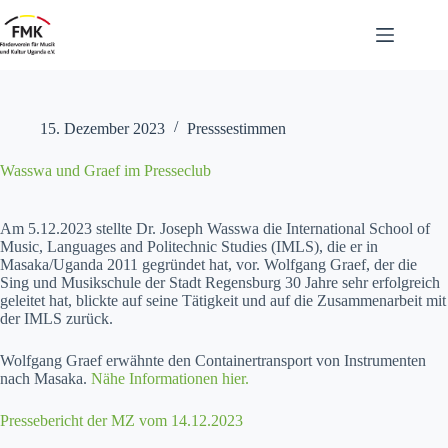
Zum
Inhalt
springen
15. Dezember 2023
Presssestimmen
Wasswa und Graef im Presseclub
Am 5.12.2023 stellte Dr. Joseph Wass­wa die Inter­na­tion­al School of
Music, Lan­guages and Politech­nic Stud­ies (IMLS), die er in
Masaka/Uganda 2011 gegrün­det hat, vor. Wolf­gang Graef, der die
Sing und Musikschule der Stadt Regens­burg 30 Jahre sehr erfol­gre­ich
geleit­et hat, blick­te auf seine Tätigkeit und auf die Zusam­me­nar­beit mit
der IMLS zurück.
Wolf­gang Graef erwäh­nte den Con­tain­er­trans­port von Instru­menten
nach Masa­ka.
Nähe Infor­ma­tio­nen hier.
Presse­bericht der MZ vom 14.12.2023