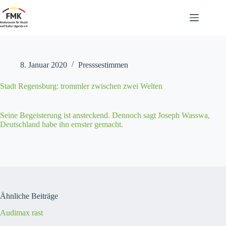
Zum
Inhalt
springen
8. Januar 2020
Presssestimmen
Stadt Regensburg: trommler zwischen zwei Welten
Seine Begeis­terung ist ansteck­end. Den­noch sagt Joseph Wass­wa,
Deutsch­land habe ihn ern­ster gemacht.
Ähnliche Beiträge
Audimax rast