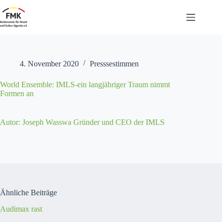
Zum
Inhalt
springen
4. November 2020
Presssestimmen
World Ensemble: IMLS-ein langjähriger Traum nimmt
Formen an
Autor: Joseph Wass­wa Grün­der und CEO der IMLS
Ähnliche Beiträge
Audimax rast